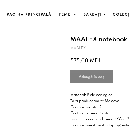
PAGINA PRINCIPALĂ
FEMEI
BARBAȚI
COLEC
MAALEX notebook
MAALEX
575.00
MDL
Adaugă în coș
Material: Piele ecologică
Țara producătoare: Moldova
Compartimente: 2
Centura pe umăr: este
Lungimea curelei de umăr: 66 - 1
Compartiment pentru laptop: est