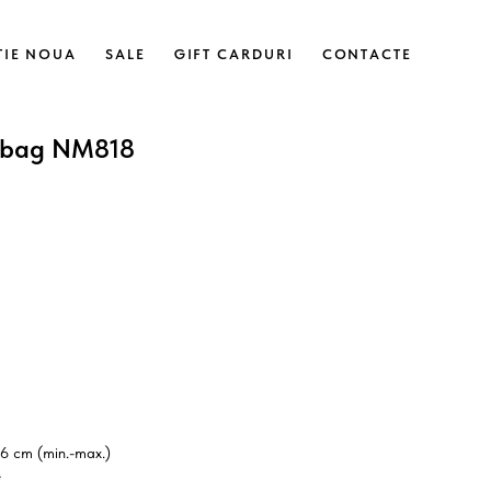
ȚIE NOUA
SALE
GIFT CARDURI
CONTACTE
 bag NM818
26 cm (min.-max.)
e