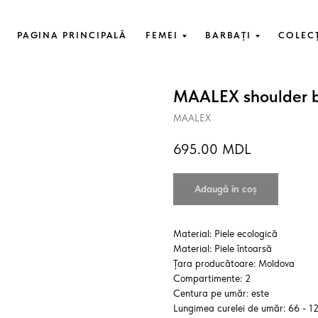
PAGINA PRINCIPALĂ
FEMEI
BARBAȚI
COLEC
MAALEX shoulder
MAALEX
695.00
MDL
Adaugă în coș
Material: Piele ecologică
Material: Piele întoarsă
Țara producătoare: Moldova
Compartimente: 2
Centura pe umăr: este
Lungimea curelei de umăr: 66 - 1