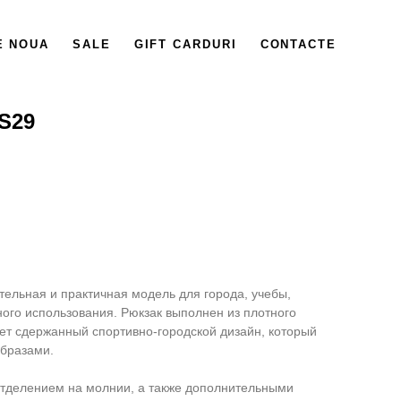
E NOUA
SALE
GIFT CARDURI
CONTACTE
S29
ельная и практичная модель для города, учебы,
ного использования. Рюкзак выполнен из плотного
ет сдержанный спортивно-городской дизайн, который
образами.
тделением на молнии, а также дополнительными