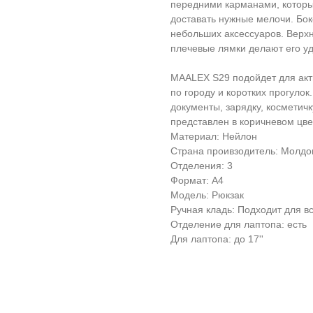
передними карманами, которы
доставать нужные мелочи. Бок
небольших аксессуаров. Верхн
плечевые лямки делают его у
MAALEX S29 подойдет для акти
по городу и коротких прогуло
документы, зарядку, косметич
представлен в коричневом цве
Материал: Нейлон
Страна проивзодитель: Молдо
Отделения: 3
Формат: А4
Модель: Рюкзак
Ручная кладь: Подходит для в
Отделение для лаптопа: есть
Для лаптопа: до 17''