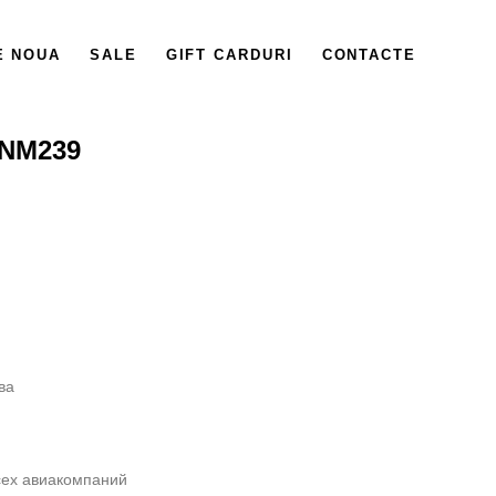
E NOUA
SALE
GIFT CARDURI
CONTACTE
 NM239
ва
сех авиакомпаний