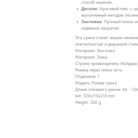
способ ношения.
Детали:
Красивый пояс с пря
выполненный методом тиснени
Застежка:
Прочный замок на
надежное закрытие.
Эта сумка станет вашим незам
элегантностью и уверенной стил
Материал: Эко-кожа
Материал: Замш
Страна проивзодитель: Молдова
Ремень через плечо: есть
Отделения: 1
Модель: Ручная сумка
Длина плечевого ремня: 66 - 126
lwh: 320x110x210 mm
Weight: 300 g